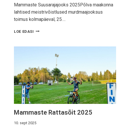
Mammaste Suusarajajooks 2025Põlva maakonna
2
0
lahtised meistrivõistlused murdmaajooksus
2
toimus kolmapäeval, 25….
6
S
LOE EDASI
U
U
S
A
R
A
J
A
J
O
O
K
S
Mammaste Rattasõit 2025
2
0
2
10. sept 2025
5