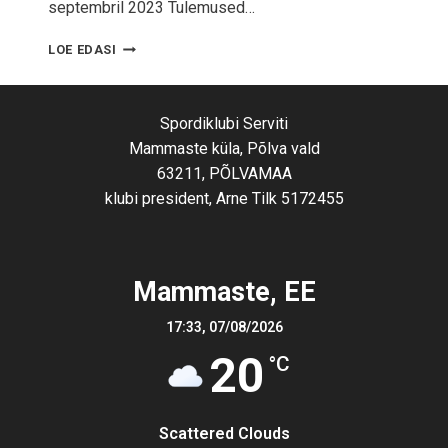
septembril 2023 Tulemused…
M
LOE EDASI
A
M
M
Spordiklubi Serviti
A
S
Mammaste küla, Põlva vald
T
63211, PÕLVAMAA
E
klubi president, Arne Tilk 5172455
R
A
T
T
Mammaste, EE
A
S
Õ
17:33,
07/08/2026
I
20
°C
T
2
0
2
Scattered Clouds
3