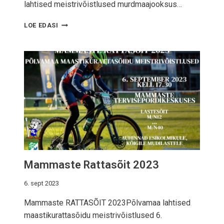
lahtised meistrivõistlused murdmaajooksus…
M
LOE EDASI
A
M
M
A
S
T
E
J
O
O
K
S
2
Mammaste Rattasõit 2023
0
2
3
6. sept 2023
Mammaste RATTASÕIT 2023Põlvamaa lahtised
maastikurattasõidu meistrivõistlused 6.