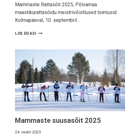
Mammaste Rattasõit 2025, Põlvamaa
maastikurattasõidu meistrivõistlused toimusid
Kolmapäeval, 10. septembril…
M
LOE EDASI
A
M
M
A
S
T
E
R
A
T
T
A
S
Mammaste suusasõit 2025
Õ
I
T
24. veebr 2025
2