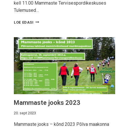
kell 11.00 Mammaste Tervisespordikeskuses
Tulemused…
S
LOE EDASI
U
U
S
A
S
Õ
I
T
2
0
2
4
Mammaste jooks 2023
20. sept 2023
Mammaste jooks – kõnd 2023 Põlva maakonna