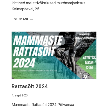
2
lahtised meistrivõistlused murdmaajooksus
5
Kolmapäeval, 25….
S
LOE EDASI
U
U
S
A
R
A
J
A
J
O
O
K
S
Rattasõit 2024
2
0
2
4. sept 2024
4
Mammaste Rattasõit 2024 Põlvamaa