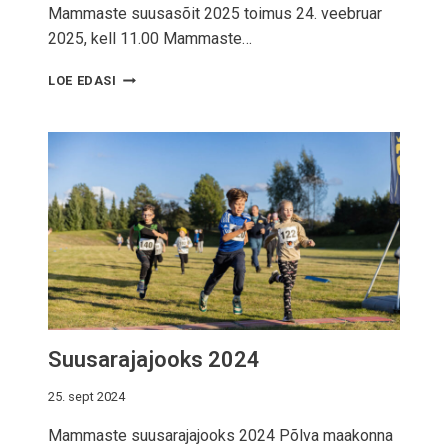
Mammaste suusasõit 2025 toimus 24. veebruar
0
2
2025, kell 11.00 Mammaste…
5
M
LOE EDASI
A
M
M
A
S
T
E
S
U
U
S
A
S
Suusarajajooks 2024
Õ
I
T
25. sept 2024
2
Mammaste suusarajajooks 2024 Põlva maakonna
0