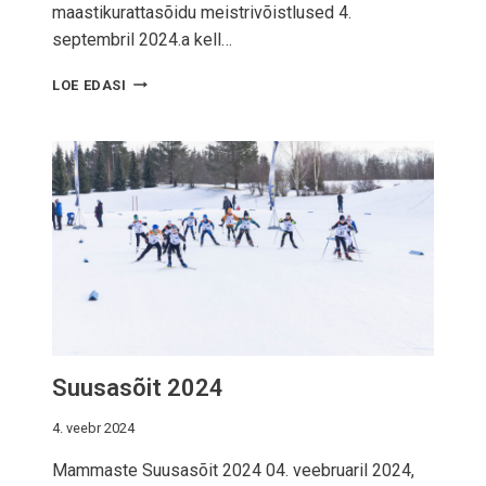
maastikurattasõidu meistrivõistlused 4.
septembril 2024.a kell…
R
LOE EDASI
A
T
T
A
S
Õ
I
T
2
0
2
4
Suusasõit 2024
4. veebr 2024
Mammaste Suusasõit 2024 04. veebruaril 2024,