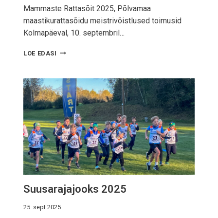
Mammaste Rattasõit 2025, Põlvamaa
maastikurattasõidu meistrivõistlused toimusid
Kolmapäeval, 10. septembril…
M
LOE EDASI
A
M
M
A
S
T
E
S
U
U
S
A
S
Suusarajajooks 2025
Õ
I
T
25. sept 2025